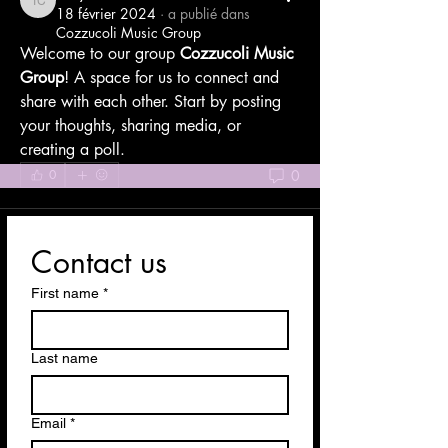
Tony Cozzucoli
18 février 2024
·
a publié dans
Cozzucoli Music Group
Welcome to our group 
Cozzucoli Music 
Group
! A space for us to connect and 
share with each other. Start by posting 
your thoughts, sharing media, or 
creating a poll.
0
0
Contact us
First name
*
Last name
Email
*