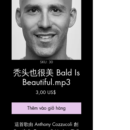
SKU: 30
秃头也很美 Bald Is
Beautiful.mp3
Giá
3,00 US$
Thêm vào giỏ hàng
這首歌由 Anthony Cozzucoli 創